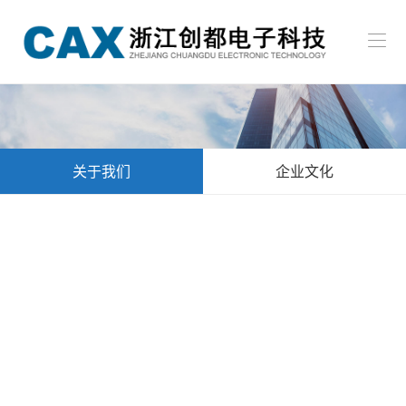
首
页
关
于
新
我
闻
产
关于我们
企业文化
们
中
品
招
心
中
贤
联
心
纳
系
EN
士
我
们