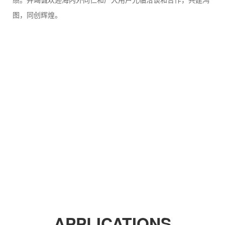
绩。并竭诚欢迎海内外同仁和广大用户光临洽谈和合作，共建鸿
图，同创辉煌。
APPLICATIONS