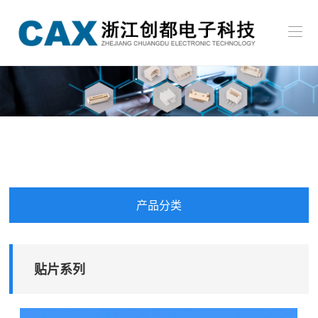
贴
首
片
页
插
关
系
件
于
条
新
列
系
我
形
闻
冷
产
列
们
连
中
压
品
招
接
心
端
中
贤
联
产品分类
器
子
心
纳
系
EN
系
士
我
贴片系列
列
们