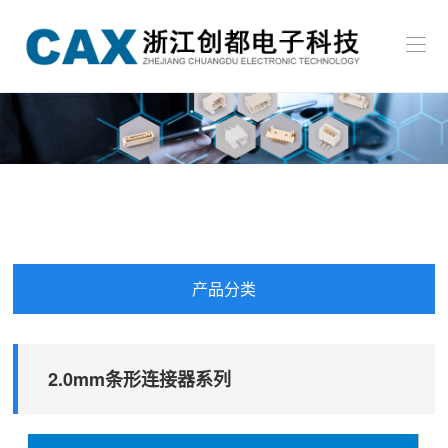
贴
首
片
页
插
关
系
件
于
条
新
列
系
我
形
闻
冷
产
列
们
连
中
压
品
招
接
心
端
中
贤
联
产品分类
器
子
心
纳
系
EN
系
士
我
2.0mm条形连接器系列
列
们