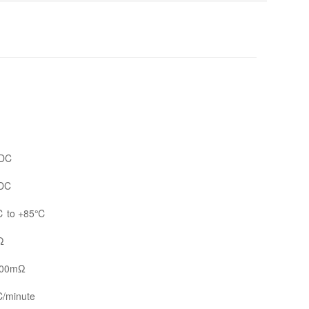
 DC
 DC
℃ to +85℃
Ω
1000mΩ
C/minute