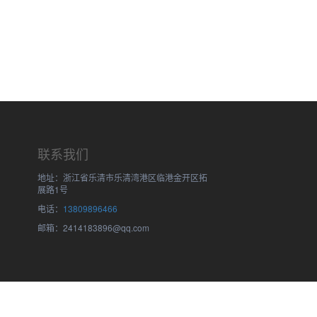
联系我们
地址：浙江省乐清市乐清湾港区临港金开区拓
展路1号
电话：
13809896466
邮箱：2414183896@qq.com