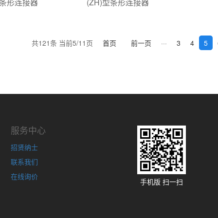
)型条形连接器
(ZH)型条形连接器
共121条 当前5/11页
首页
前一页
···
3
4
5
服务中心
招贤纳士
联系我们
在线询价
手机版 扫一扫