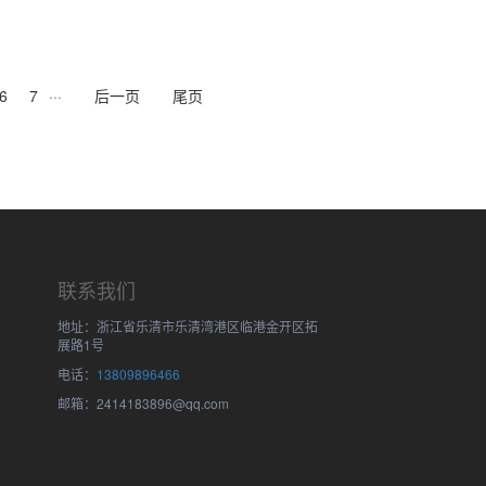
6
7
···
后一页
尾页
联系我们
地址：浙江省乐清市乐清湾港区临港金开区拓
展路1号
电话：
13809896466
邮箱：2414183896@qq.com