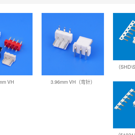
（SHD
mm VH
3.96mm VH（弯针）
（5102