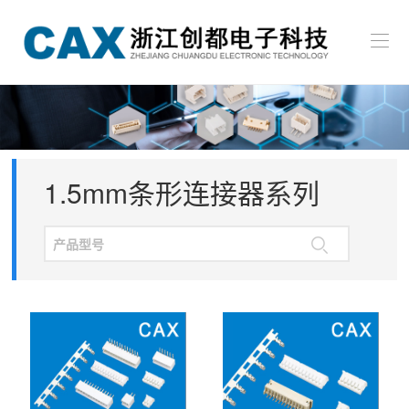
贴
首
片
页
插
关
系
件
于
条
新
列
系
我
形
闻
冷
产
1.5mm条形连接器系列
列
们
连
中
压
品
招
接
心
端
中
贤
联
器
子
心
纳
系
EN
系
士
我
列
们